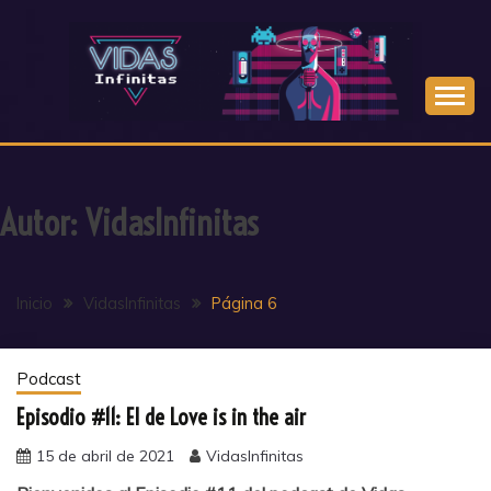
Saltar
al
contenido
Autor:
VidasInfinitas
Inicio
VidasInfinitas
Página 6
Podcast
Episodio #11: El de Love is in the air
15 de abril de 2021
VidasInfinitas