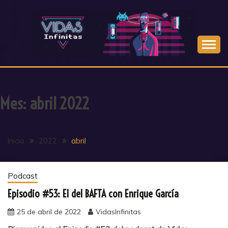
Saltar
al
contenido
Mes:
abril 2022
Inicio
2022
abril
Podcast
Episodio #53: El del BAFTA con Enrique García
25 de abril de 2022
VidasInfinitas