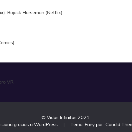
lix). Bojack Horseman (Netflix)
Comics)
doro VR
© Vidas Infinitas 2021.
nciona gracias a WordPress
|
Tema: Fairy por
Candid The