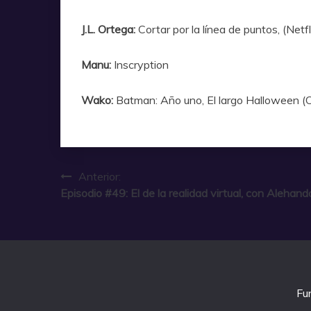
J.L. Ortega:
Cortar por la línea de puntos, (Netf
Manu:
Inscryption
Wako:
Batman: Año uno, El largo Halloween (
Navegación
Anterior:
Episodio #49: El de la realidad virtual, con Alehan
de
entradas
Fu