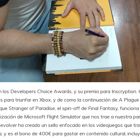
on los Developers Choice Awards, y su premio para Inscryption
para triunfar en Xbox, y de como la continuación de A Plague Ta
que Stranger of Paradise, el spin-off de Final Fantasy, funciona
ación de Microsoft Flight Simulator que nos trae a nuestra pan
Devolver ha creado un sello enfocado en los videojuegos que tr
a, y es el bono de 400€ para gastar en contenido cultural, incl