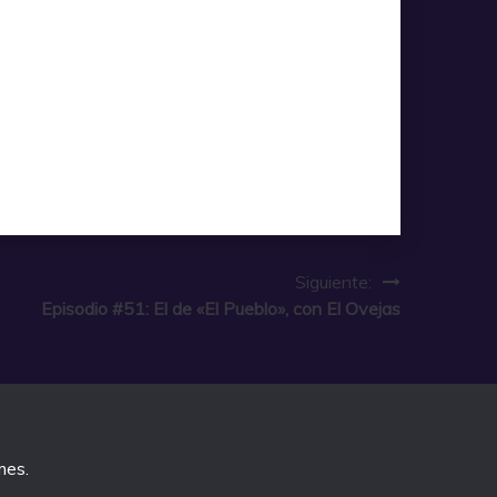
Siguiente:
Episodio #51: El de «El Pueblo», con El Ovejas
mes
.