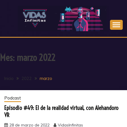
Saltar
al
contenido
Mes:
marzo 2022
Inicio
2022
marzo
Podcast
Episodio #49: El de la realidad virtual, con Alehandoro
VR
28 de marzo de 2022
VidasInfinitas