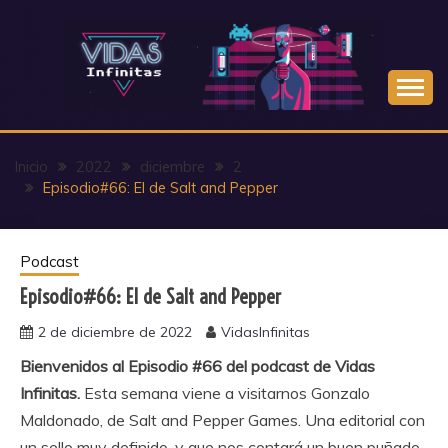
Saltar
al
contenido
Inicio
2022
diciembre
2
Episodio#66: El de Salt and Pepper
Podcast
Episodio#66: El de Salt and Pepper
2 de diciembre de 2022
VidasInfinitas
Bienvenidos al Episodio #66 del podcast de Vidas
Infinitas.
Esta semana viene a visitarnos Gonzalo
Maldonado, de Salt and Pepper Games. Una editorial con
un sello muy definido, y que nos contará un buen puñado