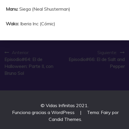
Manu:
Siega (Neal Shusterman)
Wako:
Iberia Inc (Cómic)
Navegación
Anterior:
Siguiente:
Episodio#64: El de
Episodio#66: El de Salt and
de
Halloween: Parte II, con
Pepper
entradas
Bruno Sol
© Vidas Infinitas 2021.
Funciona gracias a WordPress
|
Tema: Fairy por
Candid Themes
.