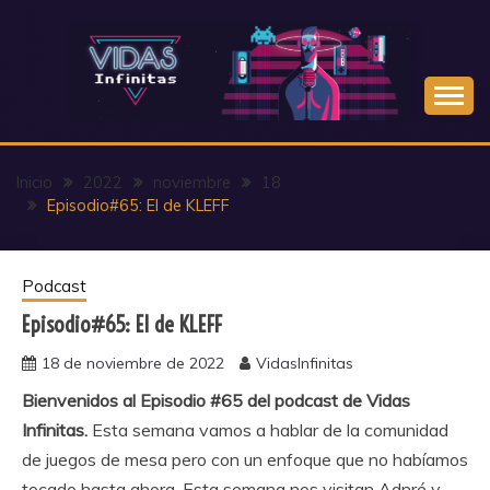
Saltar
al
contenido
Inicio
2022
noviembre
18
Episodio#65: El de KLEFF
Podcast
Episodio#65: El de KLEFF
18 de noviembre de 2022
VidasInfinitas
Bienvenidos al Episodio #65 del podcast de Vidas
Infinitas.
Esta semana vamos a hablar de la comunidad
de juegos de mesa pero con un enfoque que no habíamos
tocado hasta ahora. Esta semana nos visitan Adnré y