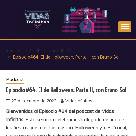
Saltar
al
contenido
Inicio
2022
octubre
27
Episodio#64: El de Halloween: Parte II, con Bruno Sol
Podcast
Episodio#64: El de Halloween: Parte II, con Bruno Sol
27 de octubre de 2022
VidasInfinitas
Bienvenidos al Episodio #64 del podcast de Vidas
Infinitas.
Esta semana celebramos la llegada de una de
las fiestas que más nos gustan. Halloween ya está aquí,
y que mejor forma de celebrarlo que contar de nuevo con