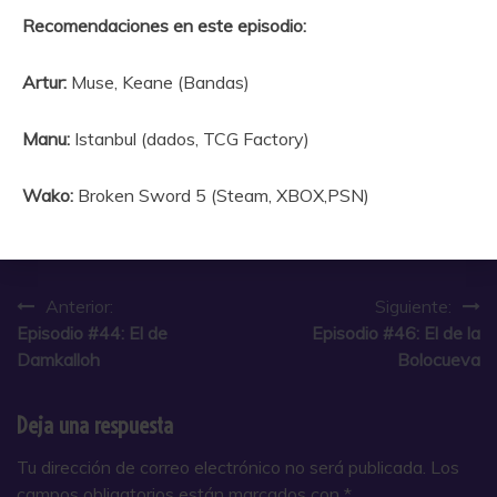
Recomendaciones en este episodio:
Artur:
Muse, Keane (Bandas)
Manu:
Istanbul (dados, TCG Factory)
Wako:
Broken Sword 5 (Steam, XBOX,PSN)
Navegación
Anterior:
Siguiente:
Episodio #44: El de
Episodio #46: El de la
de
Damkalloh
Bolocueva
entradas
Deja una respuesta
Tu dirección de correo electrónico no será publicada.
Los
campos obligatorios están marcados con
*