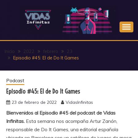
Saltar
al
contenido
Inicio
2022
febrero
23
Episodio #45: El de Do It Games
Podcast
Episodio #45: El de Do It Games
23 de febrero de 2022
VidasInfinitas
Bienvenidos al Episodio #45 del podcast de Vidas
Infinitas.
Esta semana nos acompaña Artur Zanón,
responsable de Do It Games, una editorial española
ubicada en Barcelona con un catálogo de juegos de mesa