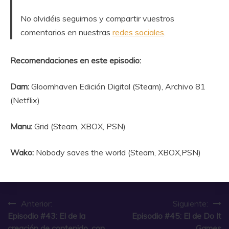
No olvidéis seguirnos y compartir vuestros
comentarios en nuestras
redes sociales
.
Recomendaciones en este episodio:
Dam:
Gloomhaven Edición Digital (Steam), Archivo 81
(Netflix)
Manu:
Grid (Steam, XBOX, PSN)
Wako:
Nobody saves the world (Steam, XBOX,PSN)
Navegación
Anterior:
Siguiente:
Episodio #43: El de la
Episodio #45: El de Do It
de
creación de contenido, con
Games