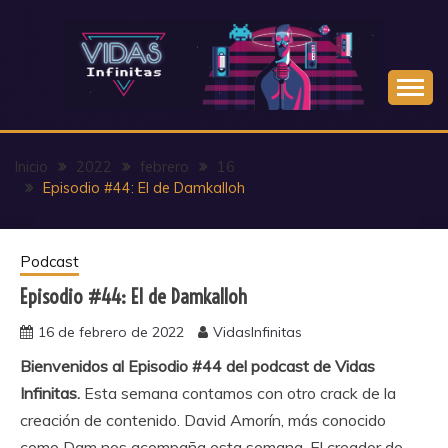
Saltar
al
contenido
Inicio
2022
febrero
16
Episodio #44: El de Damkalloh
Podcast
Episodio #44: El de Damkalloh
16 de febrero de 2022
VidasInfinitas
Bienvenidos al Episodio #44 del podcast de Vidas
Infinitas.
Esta semana contamos con otro crack de la
creación de contenido. David Amorín, más conocido
como Dam nos acompaña esta semana. El creador de