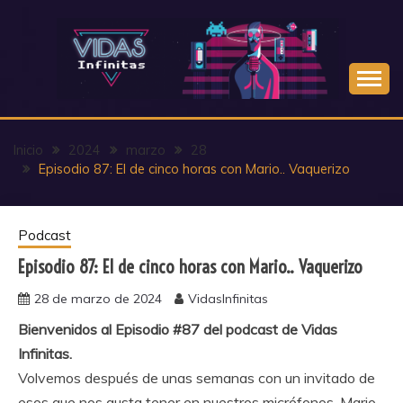
Saltar
al
contenido
Inicio
2024
marzo
28
Episodio 87: El de cinco horas con Mario.. Vaquerizo
Podcast
Episodio 87: El de cinco horas con Mario.. Vaquerizo
28 de marzo de 2024
VidasInfinitas
Bienvenidos al Episodio #87 del podcast de Vidas
Infinitas.
Volvemos después de unas semanas con un invitado de
esos que nos gusta tener en nuestros micrófonos. Mario