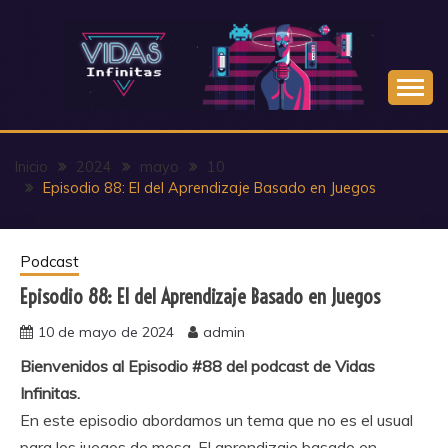
Saltar
al
contenido
Inicio
2024
mayo
10
Episodio 88: El del Aprendizaje Basado en Juegos
Podcast
Episodio 88: El del Aprendizaje Basado en Juegos
10 de mayo de 2024
admin
Bienvenidos al Episodio #88 del podcast de Vidas
Infinitas.
En este episodio abordamos un tema que no es el usual
para los juegos de mesa. El aprendizaje basado en