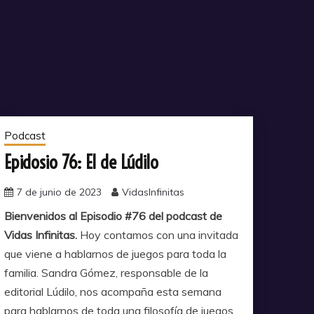
Podcast
Epidosio 76: El de Lúdilo
7 de junio de 2023
VidasInfinitas
Bienvenidos al Episodio #76 del podcast de
Vidas Infinitas.
Hoy contamos con una invitada
que viene a hablarnos de juegos para toda la
familia. Sandra Gómez, responsable de la
editorial Lúdilo, nos acompaña esta semana
para hablarnos de toda una filosofía de juegos