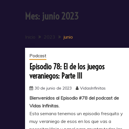
Mes:
junio 2023
Inicio
2023
junio
Podcast
Episodio 78: El de los juegos
veraniegos: Parte III
30 de junio de 2023
VidasInfinitas
Bienvenidos al Episodio #78 del podcast de
Vidas Infinitas.
Esta semana tenemos un episodio fresquito y
muy veraniego de esos en los que vas a