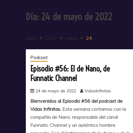
Día:
24 de mayo de 2022
Inicio
2022
mayo
24
Podcast
Episodio #56: El de Nano, de
Funnatic Channel
24 de mayo de 2022
VidasInfinitas
Bienvenidos al Episodio #56 del podcast de
Vidas Infinitas.
Esta semana contamos con la
compañía de Nano, responsable del canal
Funnatic Channel y un auténtico hombre