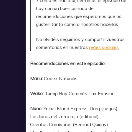
Y como es habitual, cerramos el episodio de
hoy con un buen puñado de
recomendaciones que esperamos que os
gusten tanto como a nosotros hacerlas.
No olvidéis seguirnos y compartir vuestros
comentarios en nuestras
redes sociales
.
Recomendaciones en este episodio:
Manu:
Codex Naturalis
Wako:
Turnip Boy Commits Tax Evasion
Nano:
Yokus Island Express, Darq (juegos)
Los libros del zorro rojo (editorial)
Cuentos Carnívoros (Bernard Quiriny)