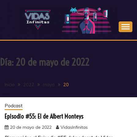
Saltar
al
contenido
Día:
20 de mayo de 2022
Inicio
2022
mayo
20
Podcast
Episodio #55: El de Albert Monteys
20 de mayo de 2022
VidasInfinitas