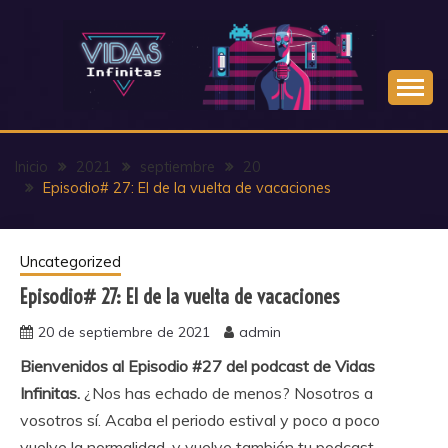
Saltar
al
contenido
Inicio
2021
septiembre
20
Episodio# 27: El de la vuelta de vacaciones
Uncategorized
Episodio# 27: El de la vuelta de vacaciones
20 de septiembre de 2021
admin
Bienvenidos al Episodio #27 del podcast de Vidas
Infinitas.
¿Nos has echado de menos? Nosotros a
vosotros sí. Acaba el periodo estival y poco a poco
vuelve la normalidad, y vuelve también tu podcast