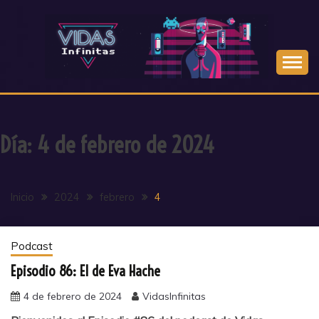
Saltar
al
contenido
Día:
4 de febrero de 2024
Inicio
2024
febrero
4
Podcast
Episodio 86: El de Eva Hache
4 de febrero de 2024
VidasInfinitas