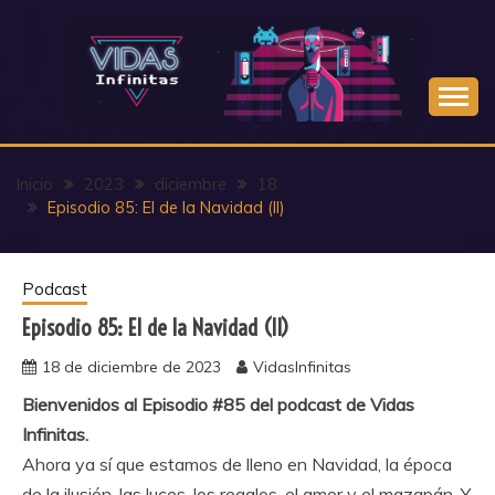
Saltar
al
contenido
Inicio
2023
diciembre
18
Episodio 85: El de la Navidad (II)
Podcast
Episodio 85: El de la Navidad (II)
18 de diciembre de 2023
VidasInfinitas
Bienvenidos al Episodio #85 del podcast de Vidas
Infinitas.
Ahora ya sí que estamos de lleno en Navidad, la época
de la ilusión, las luces, los regalos, el amor y el mazapán. Y