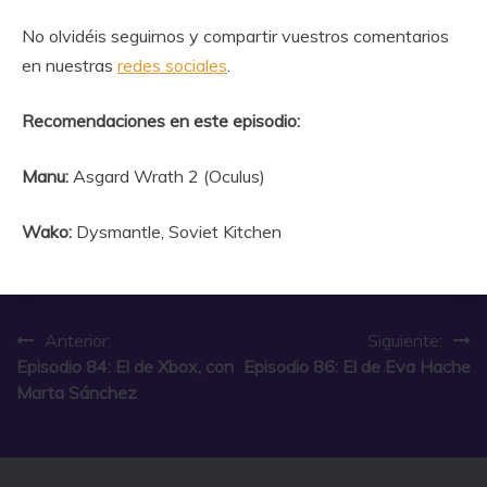
No olvidéis seguirnos y compartir vuestros comentarios
en nuestras
redes sociales
.
Recomendaciones en este episodio:
Manu:
Asgard Wrath 2 (Oculus)
Wako:
Dysmantle, Soviet Kitchen
Navegación
Anterior:
Siguiente:
Episodio 84: El de Xbox, con
Episodio 86: El de Eva Hache
de
Marta Sánchez
entradas