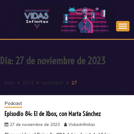
Saltar
al
contenido
Día:
27 de noviembre de 2023
Inicio
2023
noviembre
27
Podcast
Episodio 84: El de Xbox, con Marta Sánchez
27 de noviembre de 2023
VidasInfinitas