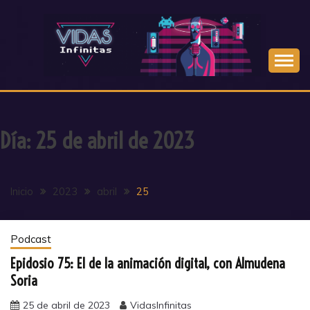
Saltar
al
contenido
Día:
25 de abril de 2023
Inicio
2023
abril
25
Podcast
Epidosio 75: El de la animación digital, con Almudena
Soria
25 de abril de 2023
VidasInfinitas