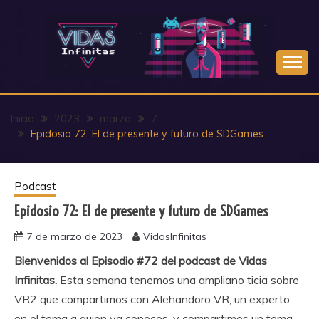
Saltar
al
contenido
Inicio
2023
marzo
7
Epidosio 72: El de presente y futuro de SDGames
Podcast
Epidosio 72: El de presente y futuro de SDGames
7 de marzo de 2023
VidasInfinitas
Bienvenidos al Episodio #72 del podcast de Vidas
Infinitas.
Esta semana tenemos una ampliano ticia sobre
VR2 que compartimos con Alehandoro VR, un experto
en el tema a quien ya conoces, y compartimos un tema