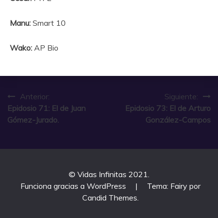
Manu:
Smart 10
Wako:
AP Bio
Navegación
Anterior:
Siguiente:
Epidosio 71: El de Juan
Epidosio 73: El de Arturo
de
Gómez-Jurado.
González-Campos
entradas
© Vidas Infinitas 2021.
Funciona gracias a WordPress
|
Tema: Fairy por
Candid Themes
.