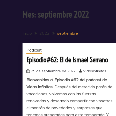
Mes:
septiembre 2022
Inicio
2022
septiembre
Podcast
Episodio#62: El de Ismael Serrano
29 de septiembre de 2022
VidasInfinitas
Bienvenidos al Episodio #62 del podcast de
Vidas Infinitas.
Después del merecido parón de
vacaciones, volvemos con las fuerzas
renovadas y deseando compartir con vosotros
el montón de novedades y sorpresas que
tenemos preparadas para esta temporada. Y